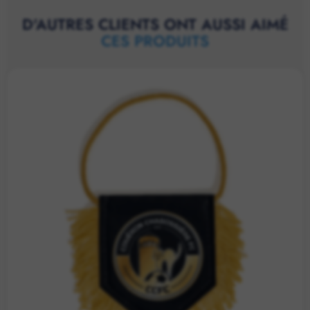
D'AUTRES CLIENTS ONT AUSSI AIMÉ
CES PRODUITS