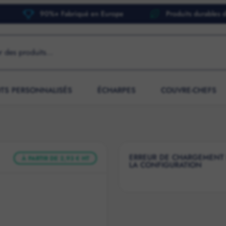
90%+ Fabriqué en Europe
Produits durables 
OTS PERSONNALISÉS
ÉCHARPES
COUVRE-CHEFS
ERREUR DE CHARGEMENT
À PARTIR DE 2,93 € HT
LA CONFIGURATION