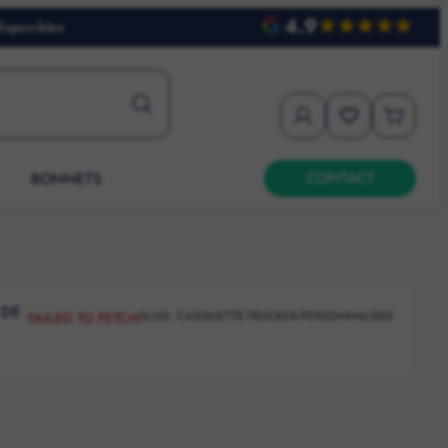
4.9
disponibles
CONTACT
BONNETS
 DE
SLUG:
CASQUETTE-TRUCKER-PERSONNALISEE
FAILED TO FETCH