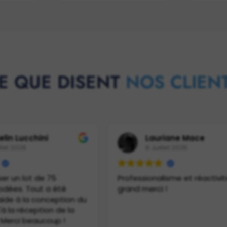
E QUE DISENT
NOS CLIEN
elin Lucchini
Lauriane Mace
llet 2026
8 Juillet 2026
iser un lot de 75
Professionalisme et réactivit
odées. Tout a été
grand merci !
'aide à la conception du
'à la réception de la
Merci beaucoup !