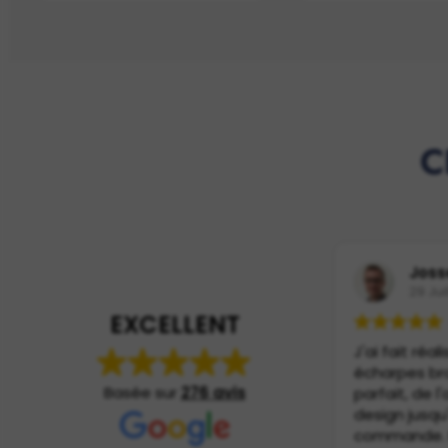
C
Joss
29 Jui
EXCELLENT
J'ai fait réal
écharpes br
Basée sur
276 avis
parfait, de l
design jusqu
commande. 