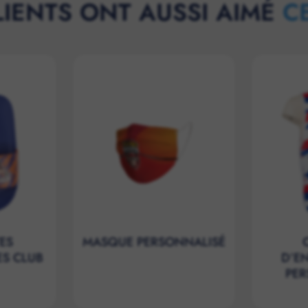
LIENTS ONT AUSSI AIMÉ
C
ES
MASQUE PERSONNALISÉ
ES CLUB
D’E
PER