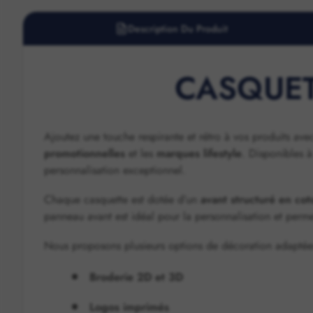
Description Du Produit
CASQUET
Ajoutez une touche respirante et rétro à vos produits av
promotionnelles
et les
marques lifestyle
. Disponibles 
personnalisation exceptionnel.
Chaque casquette est dotée d’un
avant structuré en cot
panneau avant est idéal pour la personnalisation et perm
Nous proposons plusieurs options de décoration adaptées 
Broderie 2D et 3D
Logos imprimés