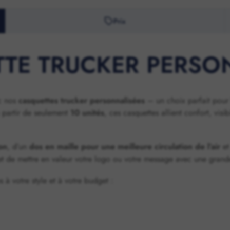
Prix
TE TRUCKER PERSO
ec nos
casquettes trucker personnalisées
– un choix parfait pour
à partir de seulement
10 unités
, ces casquettes allient confort, visib
on
, d’un
dos en maille pour une meilleure circulation de l’air
et
et de mettre en valeur votre logo ou votre message avec une grande
à votre style et à votre budget :