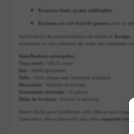
Écussons tissés ou par sublimation
Écussons en cuir haut de gamme
pour un sty
Tout le travail de personnalisation est réalisé en
Europe
,
événement ou une collection de vente, nos casquettes tru
Spécifications principales :
Tissu avant :
100 % coton
Dos :
Maille (polyester)
Taille :
Taille unique avec fermeture snapback
Décoration :
Réalisée en Europe
Commande minimale :
10 pièces
Délai de livraison :
Environ 4 semaines
Besoin d’aide pour transformer votre idée en une casque
l’association des couleurs afin que votre
casquette truck