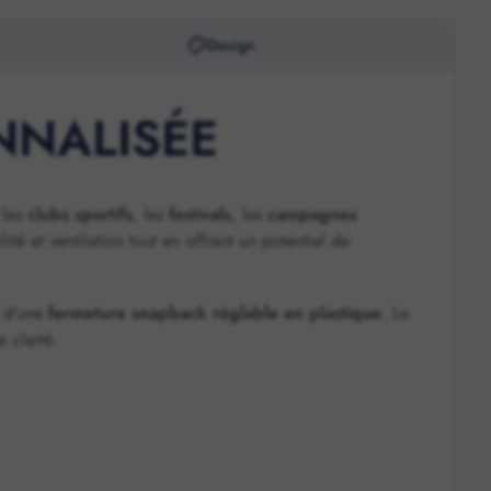
Design
NNALISÉE
 les
clubs sportifs
, les
festivals
, les
campagnes
ilité et ventilation tout en offrant un potentiel de
 d’une
fermeture snapback réglable en plastique
. Le
 clarté.