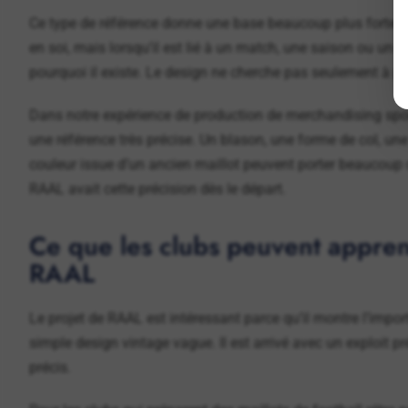
Ce type de référence donne une base beaucoup plus forte à u
en soi, mais lorsqu’il est lié à un match, une saison ou un 
pourquoi il existe. Le design ne cherche pas seulement à pa
Dans notre expérience de production de merchandising spor
une référence très précise. Un blason, une forme de col, u
couleur issue d’un ancien maillot peuvent porter beaucoup de
RAAL avait cette précision dès le départ.
Ce que les clubs peuvent apprend
RAAL
Le projet de RAAL est intéressant parce qu’il montre l’impo
simple design vintage vague. Il est arrivé avec un exploit p
précis.