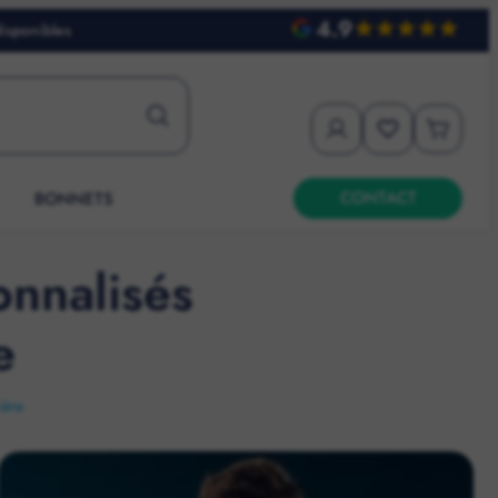
4.9
disponibles
CONTACT
BONNETS
onnalisés
e
ière