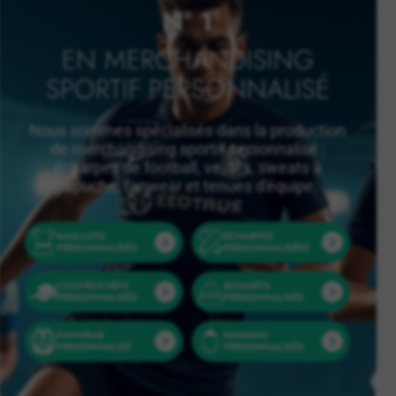
N° 1
EN MERCHANDISING
SPORTIF PERSONNALISÉ
Nous sommes spécialisés dans la production
de merchandising sportif personnalisé :
écharpes de football, vestes, sweats à
capuche, fanwear et tenues d'équipe.
MAILLOTS
ÉCHARPES
PERSONNALISÉS
PERSONNALISÉES
COUVRE-CHEFS
BONNETS
PERSONNALISÉS
PERSONNALISÉS
FANWEAR
FANIONS
PERSONNALISÉ
PERSONNALISÉS