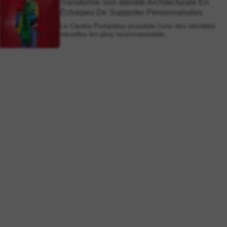
Transformé Son Identité Architecturale En
Écharpes De Supporter Personnalisées
Le Centre Pompidou possède l’une des identités
visuelles les plus reconnaissable...