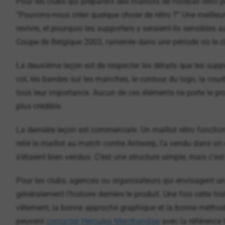
Pour les clubs qui préparent des maillots de football rétro p
“Pouvons-nous créer quelque chose de rétro ?” Une meilleure
revivre, et pourquoi les supporters y seraient-ils sensibles a
Coupe de Belgique 2003, ramenée dans une période où le c
La deuxième leçon est de respecter les détails que les suppo
col, les bandes sur les manches, le contour du logo, la cour
tous leur importance. Aucun de ces éléments ne porte le produ
plus crédible.
La dernière leçon est commerciale. Un maillot rétro foncti
relié le maillot au match contre Antwerp, l’a vendu dans un 
s’étaient bien vendus. C’est une structure simple, mais c’es
Pour les clubs, agences ou organisateurs qui envisagent un p
généralement l’histoire derrière le produit. Une fois cette his
vêtement, la bonne approche graphique et la bonne méthode
peuvent
contacter Hercules Merchandise
avec la référence h