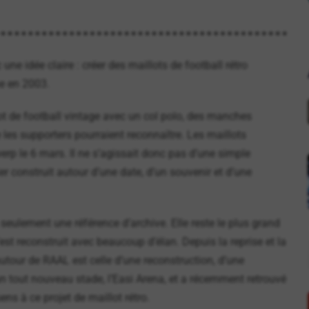
e idée claire : créer des maillots de football rétro
ue en 2003.
lot de football vintage avec un col polo, des manches
 les supporters pourraient reconnaître. Les maillots
p le 6 mars. Il ne s’agissait donc pas d’une simple
 construit autour d’une date, d’un souvenir et d’une
seulement une référence d’archive. Elle reste le plus grand
est reconstruit avec beaucoup d’élan. Depuis la reprise et la
autour de RAAL est celle d’une reconstruction, d’une
 tout nouveau stade, l’Easi Arena, et a récemment retrouvé
ens à ce projet de maillot rétro.