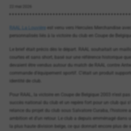
22 mai 2026
RAAL La Louvière
est venu vers Hercules Merchandise avec un
personnalisés liés à la victoire du club en Coupe de Belgiq
Le brief était précis dès le départ. RAAL souhaitait un mail
courtes et sans short, basé sur une référence historique que
devaient être vendus autour du match de RAAL contre Antwer
commande d’équipement sportif. C’était un produit supporter
identité de club.
Pour RAAL, la victoire en Coupe de Belgique 2003 n’est pas 
succès national du club et un repère fort pour un club qui s’
relance du projet du club sous Salvatore Curaba, l’histoire 
ambition et d’un retour. Le club a depuis emménagé dans un
la plus haute division belge, ce qui donnait encore plus de s