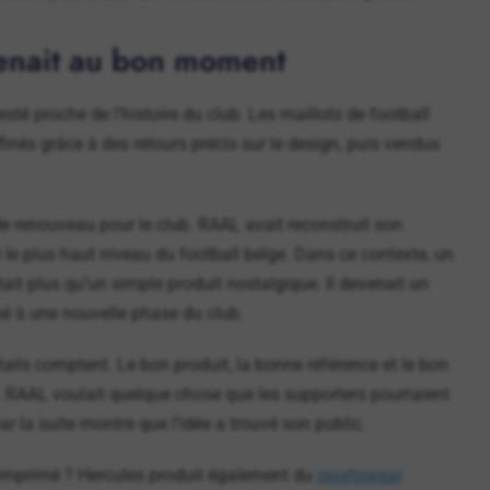
tenait au bon moment
sté proche de l’histoire du club. Les maillots de football
ffinés grâce à des retours précis sur le design, puis vendus
e renouveau pour le club. RAAL avait reconstruit son
le plus haut niveau du football belge. Dans ce contexte, un
tait plus qu’un simple produit nostalgique. Il devenait un
sé à une nouvelle phase du club.
tails comptent. Le bon produit, la bonne référence et le bon
e. RAAL voulait quelque chose que les supporters pourraient
ar la suite montre que l’idée a trouvé son public.
 imprimé ? Hercules produit également du
sportswear