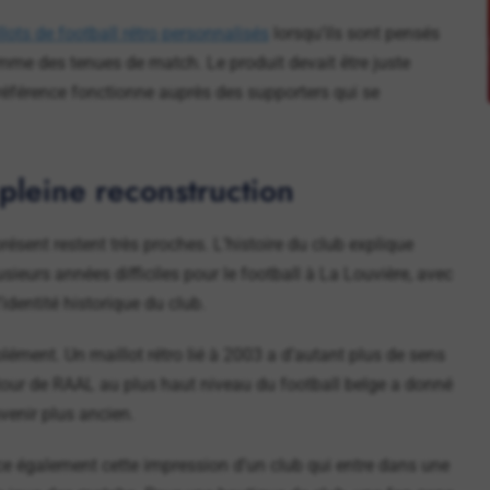
lots de football rétro personnalisés
lorsqu’ils sont pensés
me des tenues de match. Le produit devait être juste
 référence fonctionne auprès des supporters qui se
 pleine reconstruction
résent restent très proches. L’histoire du club explique
ieurs années difficiles pour le football à La Louvière, avec
identité historique du club.
olément. Un maillot rétro lié à 2003 a d’autant plus de sens
etour de RAAL au plus haut niveau du football belge a donné
venir plus ancien.
e également cette impression d’un club qui entre dans une