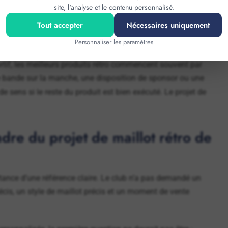
site, l'analyse et le contenu personnalisé.
n produit rétro. Un maillot de style vintage peut être beau
Tout accepter
Nécessaires uniquement
exploit précis, les supporters comprennent plus facilement
raître ancien. Il renvoie à un moment.
Personnaliser les paramètres
tif, les meilleurs produits rétro commencent souvent par
ne bande sur la manche, une disposition de sponsor ou une
 sens si le reste du produit est bien exécuté. Le projet de
re du projet de maillot rétro de
rtance d’une référence claire. Le club n’a pas demandé un
récis, un style de maillot précis et un moment de vente