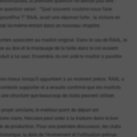
ersonnalisés, la première question ne devrait pas être :
 question serait : “Quel souvenir voulons-nous faire
ujourd’hui ?” RAAL avait une réponse forte : la victoire en
lub lui-même entrait dans un nouveau chapitre.
rters associent au maillot original. Dans le cas de RAAL, le
be au dos et le marquage de la taille dans le col avaient
it à lui seul. Ensemble, ils ont aidé le maillot à paraître
onne mieux lorsqu’il appartient à un moment précis. RAAL a
contexte supporter et a ensuite confirmé que les maillots
t une structure que beaucoup de clubs peuvent utiliser.
rojet similaire, le meilleur point de départ est
toire claire, Hercules peut aider à la traduire dans le bon
 de production. Pour une première discussion, les clubs
istorique, la date de l’événement et l’utilisation prévue.