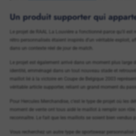
Un produit supporter qui appar
Le projet de RAAL La Louvière a fonctionné parce qu’il est re
rétro personnalisés étaient inspirés d’un véritable exploit, a
dans un contexte réel de jour de match.
Le projet est également arrivé dans un moment plus large d
identité, emménagé dans un tout nouveau stade et retrouvé 
maillot lié à la victoire en Coupe de Belgique 2003 représen
véritable article supporter, reliant un grand moment du pas
Pour Hercules Merchandise, c’est le type de projet où les dé
moment de vente ont tous aidé le maillot à remplir son rôl
reconnaître. Le fait que les maillots se soient bien vendus p
Vous recherchez un autre type de sportswear personnalisé