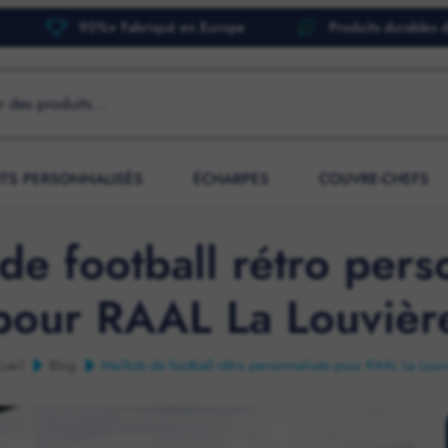
90%+ Fabriqué en Europe
Produits durables 
OTS PERSONNALISÉS
ÉCHARPES
COUVRE-CHEFS
 de football rétro pers
pour RAAL La Louvièr
ueil
Blog
Maillots de football rétro personnalisés pour RAAL La Louv