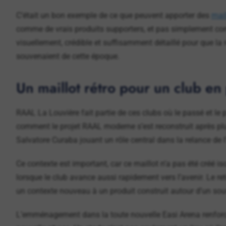
C’était un bon exemple de ce que peuvent apporter des
mail
comme de vrais produits supporters, et pas simplement com
visuellement, crédible et suffisamment détaillé pour que la
souvenaient de cette époque.
Un maillot rétro pour un club en
RAAL La Louvière fait partie de ces clubs où le passé et le p
comment le projet RAAL moderne s’est reconstruit après plus
Salvatore Curaba jouant un rôle central dans la relance de l’
Ce contexte est important, car ce maillot n’a pas été créé is
lorsque le club avance aussi rapidement vers l’avenir. Le r
un contexte nouveau à un produit construit autour d’un sou
L’emménagement dans la toute nouvelle Easi Arena renforc