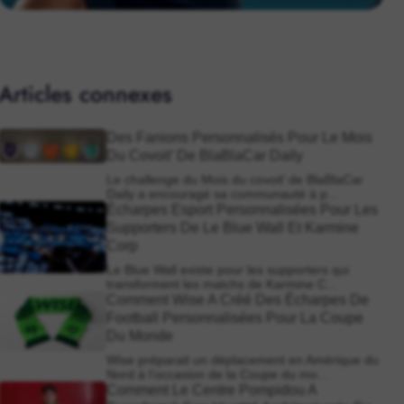
Articles connexes
Des Fanions Personnalisés Pour Le Mois
Du Covoit’ De BlaBlaCar Daily
Le challenge du Mois du covoit’ de BlaBlaCar
Daily a encouragé sa communauté à p...
Écharpes Esport Personnalisées Pour Les
Supporters De Le Blue Wall Et Karmine
Corp
Le Blue Wall existe pour les supporters qui
transforment les matchs de Karmine C...
Comment Wise A Créé Des Écharpes De
Football Personnalisées Pour La Coupe
Du Monde
Wise préparait un déplacement en Amérique du
Nord à l’occasion de la Coupe du mo...
Comment Le Centre Pompidou A