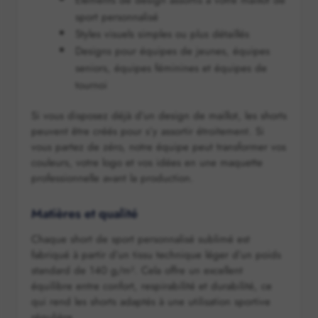
Éléments de design assortis à votre maillot de
sport personnalisé
Styles visuels simples ou plus détaillés
Designs pour équipes de jeunes, équipes
seniors, équipes féminines et équipes de
tournoi
Si vous disposez déjà d’un design de maillot, les shorts
peuvent être créés pour s’y assortir étroitement. Si
vous partez de zéro, notre équipe peut transformer vos
couleurs, votre logo et vos idées en une maquette
professionnelle avant la production.
Matières et qualité
Chaque short de sport personnalisé sublimé est
fabriqué à partir d’un tissu technique léger d’un poids
standard de 140 g/m². Cela offre un excellent
équilibre entre confort, respirabilité et durabilité, ce
qui rend les shorts adaptés à une utilisation sportive
régulière.