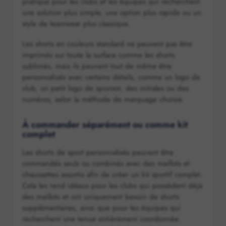
pratique pour les clubs et les équipes qui recherchent
une solution plus simple, une option plus rapide ou un
style de teamwear plus classique.
Les shorts en couleurs standard ne peuvent pas être
imprimés sur toute la surface comme les shorts
sublimés, mais ils peuvent tout de même être
personnalisés avec certains détails, comme un logo de
club, un petit logo de sponsor, des initiales ou des
numéros, selon la méthode de marquage choisie.
À commander séparément ou comme kit
complet
Les shorts de sport personnalisés peuvent être
commandés seuls ou combinés avec des maillots et
chaussettes assortis afin de créer un kit sportif complet.
Cela les rend idéaux pour les clubs qui possèdent déjà
des maillots et ont uniquement besoin de shorts
supplémentaires, ainsi que pour les équipes qui
recherchent une tenue entièrement coordonnée.