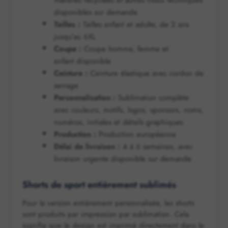
matières recyclées et autres tissus techniques
disponibles sur demande
Tailles :
Tailles enfant et adulte, de 2 ans
jusqu’au 6XL
Coupe :
Coupe homme, femme et
enfant disponible
Ceinture :
Ceinture élastique avec cordon de
serrage
Personnalisation :
Sublimation complète
avec couleurs, motifs, logos, sponsors, noms,
numéros, initiales et détails graphiques
Production :
Production européenne
Délai de livraison :
4 à 6 semaines, avec
livraison urgente disponible sur demande
Shorts de sport entièrement sublimés
Pour la version entièrement personnalisée, les shorts
sont produits par impression par sublimation. Cela
signifie que le design est imprimé directement dans le