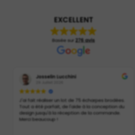
EXCELLENT
Basée sur
276 avis
Josselin Lucchini
29 Juillet 2026
J'ai fait réaliser un lot de 75 écharpes brodées.
Tout a été parfait, de l'aide à la conception du
design jusqu'à la réception de la commande.
Merci beaucoup !