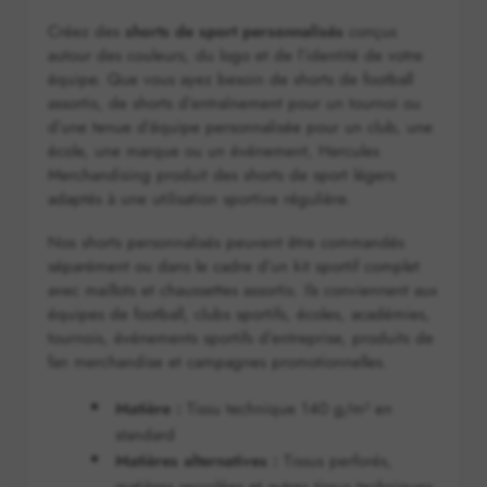
Créez des
shorts de sport personnalisés
conçus
autour des couleurs, du logo et de l’identité de votre
équipe. Que vous ayez besoin de shorts de football
assortis, de shorts d’entraînement pour un tournoi ou
d’une tenue d’équipe personnalisée pour un club, une
école, une marque ou un événement, Hercules
Merchandising produit des shorts de sport légers
adaptés à une utilisation sportive régulière.
Nos shorts personnalisés peuvent être commandés
séparément ou dans le cadre d’un kit sportif complet
avec maillots et chaussettes assortis. Ils conviennent aux
équipes de football, clubs sportifs, écoles, académies,
tournois, événements sportifs d’entreprise, produits de
fan merchandise et campagnes promotionnelles.
Matière :
Tissu technique 140 g/m² en
standard
Matières alternatives :
Tissus perforés,