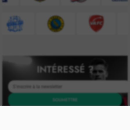
INTÉRESSÉ ?
SOUMETTRE
Soyez le premier à découvrir nos derniers articles de
merchandising sportif – Inscrivez-vous à notre
newsletter !