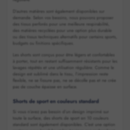
D’autres matières sont également disponibles sur
demande. Selon vos besoins, nous pouvons proposer
des tissus perforés pour une meilleure respirabilité,
des matières recyclées pour une option plus durable
ou des tissus techniques alternatifs pour certains sports,
budgets ou finitions spécifiques.
Les shorts sont conçus pour être légers et confortables
à porter, tout en restant suffisamment résistants pour les
lavages répétés et une utilisation régulière. Comme le
design est sublimé dans le tissu, l’impression reste
flexible, ne se fissure pas, ne se décolle pas et ne crée
pas de couche épaisse en surface.
Shorts de sport en couleurs standard
Si vous n’avez pas besoin d’un design imprimé sur
toute la surface, des shorts de sport en 10 couleurs
standard sont également disponibles. C’est une option