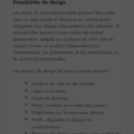
Possibilités de design
Les shorts de sport personnalisés peuvent être créés
dans un style simple et classique ou comme partie
intégrante d’un design d'équipement plus distinctif. Ils
peuvent être assortis à votre maillot de football
personnalisé, adaptés aux couleurs de votre club ou
conçus comme un produit indépendant pour
l’entraînement, les événements, le fan merchandise ou
les actions promotionnelles.
Les options de design les plus courantes incluent :
Couleurs du club ou de l’équipe
Logos et écussons
Logos de sponsors
Noms, numéros et initiales des joueurs
Graphismes sur les panneaux latéraux
Motifs, dégradés et designs en
quadrichromie