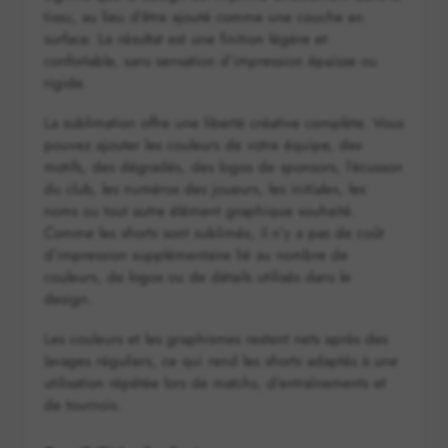
tissu, au lieu d’être ajouté comme une couche en
surface. Le résultat est une finition légère et
confortable, sans sensation d’impression épaisse ou
rigide.
La sublimation offre une liberté créative complète. Vous
pouvez ajouter les couleurs de votre équipe, des
motifs, des dégradés, des logos de sponsors, l’écusson
du club, les numéros des joueurs, les initiales, les
noms ou tout autre élément graphique souhaité.
Comme les shorts sont sublimés, il n’y a pas de coût
d’impression supplémentaire lié au nombre de
couleurs, de logos ou de détails utilisés dans le
design.
Les couleurs et les graphismes restent nets après des
lavages réguliers, ce qui rend les shorts adaptés à une
utilisation répétée lors de matchs, d’entraînements et
de tournois.