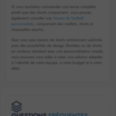
Si vous souhaitez commander une tenue complète
plutôt que des shorts uniquement, vous pouvez
également consulter nos
Tenues de football
personnalisés
, comprenant des maillots, shorts et
chaussettes assortis.
Que vous ayez besoin de shorts entièrement sublimés
avec des possibilités de design illimitées ou de shorts
en couleurs standard avec une personnalisation simple,
nous pouvons vous aider à créer une solution adaptée
à l’identité de votre équipe, à votre budget et à votre
délai.
QUESTIONS
FRÉQUENTES