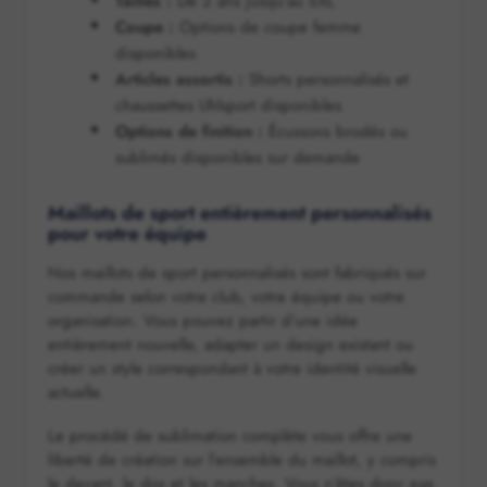
Tailles :
De 2 ans jusqu’au 6XL
Coupe :
Options de coupe femme
disponibles
Articles assortis :
Shorts personnalisés et
chaussettes Uhlsport disponibles
Options de finition :
Écussons brodés ou
sublimés disponibles sur demande
Maillots de sport entièrement personnalisés
pour votre équipe
Nos maillots de sport personnalisés sont fabriqués sur
commande selon votre club, votre équipe ou votre
organisation. Vous pouvez partir d’une idée
entièrement nouvelle, adapter un design existant ou
créer un style correspondant à votre identité visuelle
actuelle.
Le procédé de sublimation complète vous offre une
liberté de création sur l’ensemble du maillot, y compris
le devant, le dos et les manches. Vous n’êtes donc pas