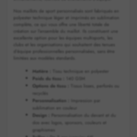
Nos maillots de sport personnalisés sont fabriqués en
polyester technique léger et imprimés en sublimation
complète, ce qui vous offre une liberté totale de
création sur l’ensemble du maillot. Ils constituent une
excellente option pour les équipes multisports, les
clubs et les organisations qui souhaitent des tenues
d’équipe professionnelles personnalisées, sans être
limitées aux modèles standards.
Matière :
Tissu technique en polyester
Poids du tissu :
140 GSM
Options de tissu :
Tissus lisses, perforés ou
recyclés
Personnalisation :
Impression par
sublimation en couleur
Design :
Personnalisation du devant et du
dos avec logos, sponsors, couleurs et
graphismes