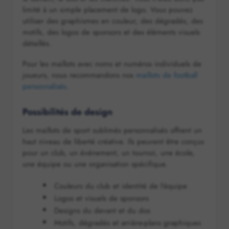
limité à un simple placement de logo. Vous pouvez
utiliser des graphismes en couleur, des dégradés, des
motifs, des logos de sponsors et des éléments visuels
détaillés.
Pour les maillots avec noms et numéros individuels de
joueurs, nous recommandons nos
maillots de football
personnalisés
.
Possibilités de design
Les maillots de sport sublimés personnalisés offrent un
haut niveau de liberté créative. Ils peuvent être conçus
pour un club, un événement, un tournoi, une école,
une équipe ou une organisation spécifique.
Couleurs du club et identité de l’équipe
Logos et visuels de sponsors
Designs du devant et du dos
Motifs, dégradés et arrière-plans graphiques