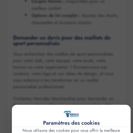
Coupes femme :
Disponibles pour un
meilleur confort
Options de kit complet :
Ajoutez des shorts,
chaussettes et écussons assortis
Demander un devis pour des maillots de
sport personnalisés
Vous recherchez des maillots de sport personnalisés
pour votre club, votre équipe, votre école, votre
tournoi ou votre organisation ? Envoyez-nous vos
couleurs, votre logo et vos idées de design, et nous
vous aiderons à les transformer en un maillot
personnalisé professionnel.
Contactez Hercules Merchandise pour demander un
devis pour des maillots de sport personnalisés, des
shorts assortis, des chaussettes ou des options de
finition.
Paramètres des cookies
Nous utilisons des cookies pour vous offrir la meilleure