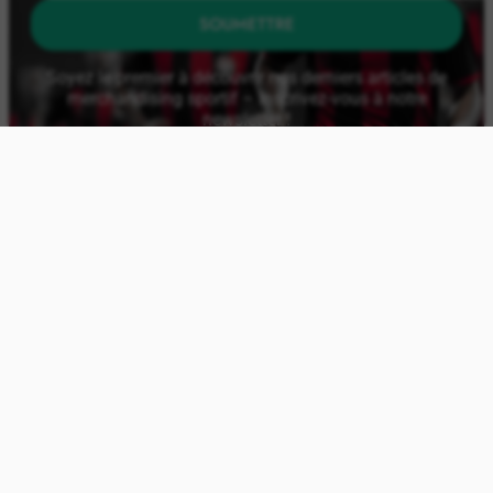
SOUMETTRE
Soyez le premier à découvrir nos derniers articles de
merchandising sportif – Inscrivez-vous à notre
newsletter !
À PROPOS
À propos de nous
Blog
Livraisons et retours
Moyens de paiement
Contact
Mon compte