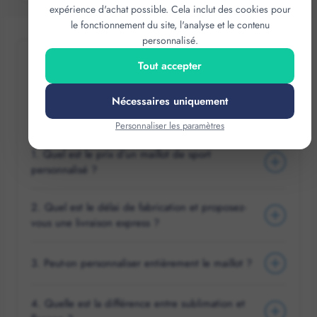
expérience d'achat possible. Cela inclut des cookies pour
le fonctionnement du site, l'analyse et le contenu
personnalisé.
Tout accepter
QUESTIONS
FRÉQUENTES
Nécessaires uniquement
Personnaliser les paramètres
1. Quel est le prix d’un maillot de sport
personnalisé ?
2. Quel est le délai de fabrication et proposez-
vous une livraison express ?
3. Peut-on personnaliser entièrement le maillot ?
4. Quelle est la différence entre sublimation et