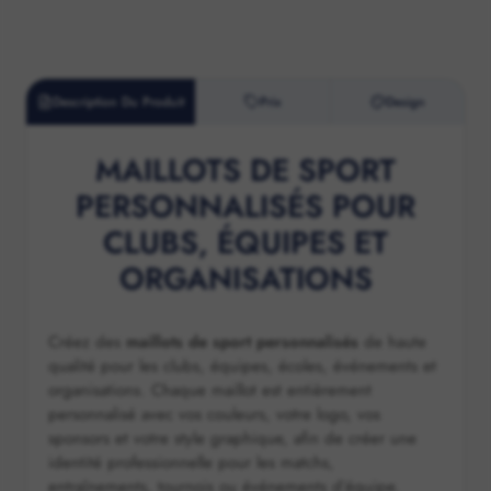
Description Du Produit
Prix
Design
MAILLOTS DE SPORT
PERSONNALISÉS POUR
CLUBS, ÉQUIPES ET
ORGANISATIONS
Créez des
maillots de sport personnalisés
de haute
qualité pour les clubs, équipes, écoles, événements et
organisations. Chaque maillot est entièrement
personnalisé avec vos couleurs, votre logo, vos
sponsors et votre style graphique, afin de créer une
identité professionnelle pour les matchs,
entraînements, tournois ou événements d’équipe.