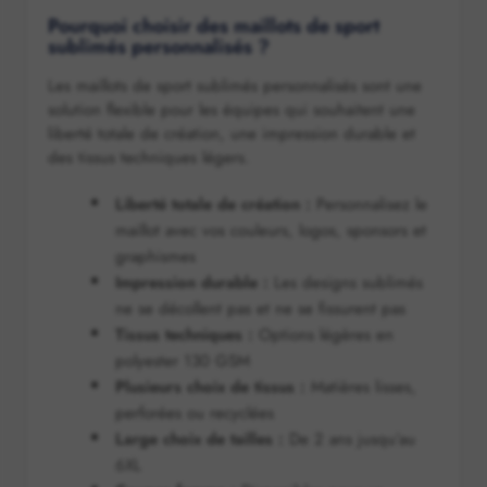
Pourquoi choisir des maillots de sport
sublimés personnalisés ?
Les maillots de sport sublimés personnalisés sont une
solution flexible pour les équipes qui souhaitent une
liberté totale de création, une impression durable et
des tissus techniques légers.
Liberté totale de création :
Personnalisez le
maillot avec vos couleurs, logos, sponsors et
graphismes
Impression durable :
Les designs sublimés
ne se décollent pas et ne se fissurent pas
Tissus techniques :
Options légères en
polyester 130 GSM
Plusieurs choix de tissus :
Matières lisses,
perforées ou recyclées
Large choix de tailles :
De 2 ans jusqu’au
6XL