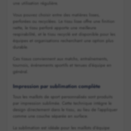
une utilisation régulière.
Vous pouvez choisir entre des matières lisses,
perforées ou recyclées. Le tissu lisse offre une finition
nette, le tissu perforé apporte une meilleure
respirabilité, et le tissu recyclé est disponible pour les
équipes et organisations recherchant une option plus
durable.
Ces tissus conviennent aux matchs, entraînements,
tournois, événements sportifs et tenues d’équipe en
général.
Impression par sublimation complète
Tous les maillots de sport personnalisés sont produits
par impression sublimée. Cette technique intègre le
design directement dans le tissu, au lieu de l’appliquer
comme une couche séparée en surface.
La sublimation est idéale pour les maillots d’équipe