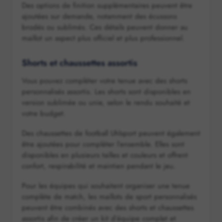
Des options de finition supplémentaires peuvent être
ajoutées sur demande, notamment des écussons
brodés ou sublimés. Ces détails peuvent donner au
maillot un aspect plus officiel et plus professionnel.
Shorts et chaussettes assortis
Vous pouvez compléter votre tenue avec des shorts
personnalisés assortis. Les shorts sont disponibles en
version sublimée ou unie, selon le rendu souhaité et
votre budget.
Des chaussettes de football Uhlsport peuvent également
être ajoutées pour compléter l’ensemble. Elles sont
disponibles en plusieurs tailles et couleurs et offrent
confort, respirabilité et maintien pendant le jeu.
Pour les équipes qui souhaitent organiser une tenue
complète de match, les maillots de sport personnalisés
peuvent être combinés avec des shorts et chaussettes
assortis afin de créer un kit d’équipe complet et