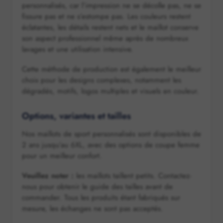
personnalisés, car l’impression ne se décolle pas, ne se
fissure pas et ne s’estompe pas. Les couleurs restent
éclatantes, les détails restent nets et le maillot conserve
son aspect professionnel même après de nombreux
lavages et une utilisation intensive.
Cette méthode de production est également le meilleur
choix pour les designs complexes, notamment les
dégradés, motifs, logos multiples et visuels en couleur.
Options, variantes et tailles
Nos maillots de sport personnalisés sont disponibles de
2 ans jusqu’au 6XL, avec des options de coupe femme
pour un meilleur confort.
Veuillez noter :
les maillots taillent petits. Contactez-
nous pour obtenir le guide des tailles avant de
commander. Tous les produits étant fabriqués sur
mesure, les échanges ne sont pas acceptés.