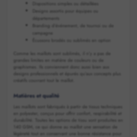
Dispositions simples ou détaillées
Designs assortis pour équipes ou
départements
Branding d’événement, de tournoi ou de
campagne
Écussons brodés ou sublimés en option
Comme les maillots sont sublimés, il n’y a pas de
grandes limites en matière de couleurs ou de
graphismes. Ils conviennent donc aussi bien aux
designs professionnels et épurés qu’aux concepts plus
créatifs couvrant tout le maillot.
Matières et qualité
Les maillots sont fabriqués à partir de tissus techniques
en polyester, conçus pour offrir confort, respirabilité et
durabilité. Toutes les options de tissu sont produites en
140 GSM, ce qui donne au maillot une sensation de
légèreté tout en conservant une bonne résistance pour