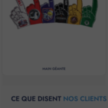
MAIN GÉANTE
CE QUE DISENT
NOS CLIENTS